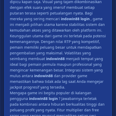
dipicu kapan saja. Visual yang tajam dikombinasikan
dengan efek suara yang imersif membuat setiap
putaran terasa seperti petualangan nyata. Bagi
mereka yang sering mencari
indowin88 login
, game
ini menjadi pilihan utama karena stabilitas sistem dan
kemudahan akses yang ditawarkan oleh platform ini.
Keunggulan utama dari game ini terletak pada potensi
kemenangannya. Dengan nilai RTP yang kompetitif,
pemain memiliki peluang besar untuk mendapatkan
pengembalian yang maksimal. Volatilitas yang
seimbang membuat
indowin88
menjadi tempat yang
ideal bagi pemain pemula maupun profesional yang
mengincar kemenangan besar. Integrasi sistem yang
mulus antara
indowin88
dan provider game
memastikan bahwa tidak ada lag saat Anda mengejar
jackpot progresif yang tersedia.
Mengapa game ini begitu populer di kalangan
pengguna
indowin88 login
? Jawabannya terletak
pada kombinasi antara hiburan berkualitas tinggi dan
peluang profit yang nyata. Fitur multiplier dan free
spins yang sering muncul menjadikan setiap sesi