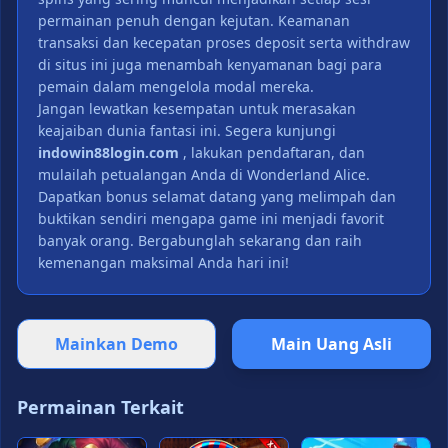
permainan penuh dengan kejutan. Keamanan
transaksi dan kecepatan proses deposit serta withdraw
di situs ini juga menambah kenyamanan bagi para
pemain dalam mengelola modal mereka.
Jangan lewatkan kesempatan untuk merasakan
keajaiban dunia fantasi ini. Segera kunjungi
indowin88login.com
, lakukan pendaftaran, dan
mulailah petualangan Anda di Wonderland Alice.
Dapatkan bonus selamat datang yang melimpah dan
buktikan sendiri mengapa game ini menjadi favorit
banyak orang. Bergabunglah sekarang dan raih
kemenangan maksimal Anda hari ini!
Mainkan Demo
Main Uang Asli
Permainan Terkait