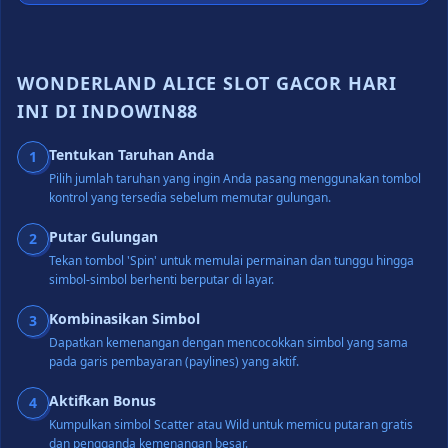
WONDERLAND ALICE SLOT GACOR HARI
INI DI INDOWIN88
Tentukan Taruhan Anda
1
Pilih jumlah taruhan yang ingin Anda pasang menggunakan tombol
kontrol yang tersedia sebelum memutar gulungan.
Putar Gulungan
2
Tekan tombol 'Spin' untuk memulai permainan dan tunggu hingga
simbol-simbol berhenti berputar di layar.
Kombinasikan Simbol
3
Dapatkan kemenangan dengan mencocokkan simbol yang sama
pada garis pembayaran (paylines) yang aktif.
Aktifkan Bonus
4
Kumpulkan simbol Scatter atau Wild untuk memicu putaran gratis
dan pengganda kemenangan besar.