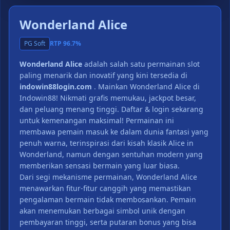
▶
Wonderland Alice
PG Soft
RTP 96.7%
Wonderland Alice
adalah salah satu permainan slot
paling menarik dan inovatif yang kini tersedia di
indowin88login.com
. Mainkan Wonderland Alice di
Indowin88! Nikmati grafis memukau, jackpot besar,
dan peluang menang tinggi. Daftar & login sekarang
untuk kemenangan maksimal! Permainan ini
membawa pemain masuk ke dalam dunia fantasi yang
penuh warna, terinspirasi dari kisah klasik Alice in
Wonderland, namun dengan sentuhan modern yang
memberikan sensasi bermain yang luar biasa.
Dari segi mekanisme permainan, Wonderland Alice
menawarkan fitur-fitur canggih yang memastikan
pengalaman bermain tidak membosankan. Pemain
akan menemukan berbagai simbol unik dengan
pembayaran tinggi, serta putaran bonus yang bisa