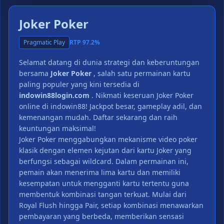
▶
Joker Poker
Pragmatic Play
RTP 97.2%
Selamat datang di dunia strategi dan keberuntungan
bersama
Joker Poker
, salah satu permainan kartu
paling populer yang kini tersedia di
indowin88login.com
. Nikmati keseruan Joker Poker
online di indowin88! Jackpot besar, gameplay adil, dan
kemenangan mudah. Daftar sekarang dan raih
keuntungan maksimal!
Joker Poker menggabungkan mekanisme video poker
klasik dengan elemen kejutan dari kartu Joker yang
berfungsi sebagai wildcard. Dalam permainan ini,
pemain akan menerima lima kartu dan memiliki
kesempatan untuk mengganti kartu tertentu guna
membentuk kombinasi tangan terkuat. Mulai dari
Royal Flush hingga Pair, setiap kombinasi menawarkan
pembayaran yang berbeda, memberikan sensasi