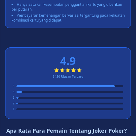
Hanya satu kali kesempatan penggantian kartu yang diberikan
per putaran.
Pembayaran kemenangan bervariasi tergantung pada kekuatan
kombinasi kartu yang didapat.
4.9
⭐⭐⭐⭐⭐
3420 Ulasan Terbaru
5
4
3
2
1
Apa Kata Para Pemain Tentang Joker Poker?