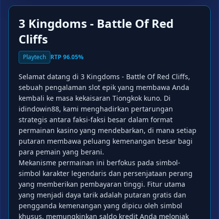
▶
3 Kingdoms - Battle Of Red
Cliffs
Playtech
RTP 96.05%
Selamat datang di 3 Kingdoms - Battle Of Red Cliffs,
sebuah pengalaman slot epik yang membawa Anda
kembali ke masa kekaisaran Tiongkok kuno. Di
idindowin88, kami menghadirkan pertarungan
strategis antara faksi-faksi besar dalam format
permainan kasino yang mendebarkan, di mana setiap
putaran membawa peluang kemenangan besar bagi
para pemain yang berani.
Mekanisme permainan ini berfokus pada simbol-
simbol karakter legendaris dan persenjataan perang
yang memberikan pembayaran tinggi. Fitur utama
yang menjadi daya tarik adalah putaran gratis dan
pengganda kemenangan yang dipicu oleh simbol
khusus, memungkinkan saldo kredit Anda melonjak