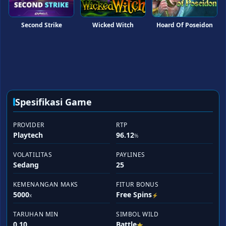
Wicked Witch
Second Strike
Hoard Of Poseidon
Spesifikasi Game
PROVIDER
RTP
Playtech
96.12
%
VOLATILITAS
PAYLINES
Sedang
25
KEMENANGAN MAKS
FITUR BONUS
5000
Free Spins
x
⚡
TARUHAN MIN
SIMBOL WILD
0.10
Battle
⭐