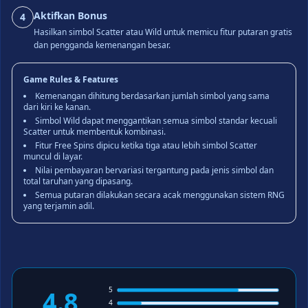
Aktifkan Bonus
4
Hasilkan simbol Scatter atau Wild untuk memicu fitur putaran gratis
dan pengganda kemenangan besar.
Game Rules & Features
Kemenangan dihitung berdasarkan jumlah simbol yang sama
dari kiri ke kanan.
Simbol Wild dapat menggantikan semua simbol standar kecuali
Scatter untuk membentuk kombinasi.
Fitur Free Spins dipicu ketika tiga atau lebih simbol Scatter
muncul di layar.
Nilai pembayaran bervariasi tergantung pada jenis simbol dan
total taruhan yang dipasang.
Semua putaran dilakukan secara acak menggunakan sistem RNG
yang terjamin adil.
5
4.8
4