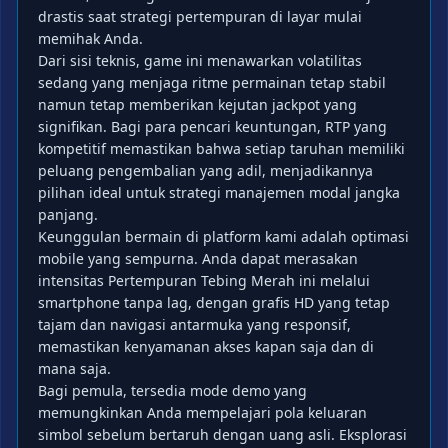
drastis saat strategi pertempuran di layar mulai
memihak Anda.
Dari sisi teknis, game ini menawarkan volatilitas
sedang yang menjaga ritme permainan tetap stabil
namun tetap memberikan kejutan jackpot yang
signifikan. Bagi para pencari keuntungan, RTP yang
kompetitif memastikan bahwa setiap taruhan memiliki
peluang pengembalian yang adil, menjadikannya
pilihan ideal untuk strategi manajemen modal jangka
panjang.
Keunggulan bermain di platform kami adalah optimasi
mobile yang sempurna. Anda dapat merasakan
intensitas Pertempuran Tebing Merah ini melalui
smartphone tanpa lag, dengan grafis HD yang tetap
tajam dan navigasi antarmuka yang responsif,
memastikan kenyamanan akses kapan saja dan di
mana saja.
Bagi pemula, tersedia mode demo yang
memungkinkan Anda mempelajari pola keluaran
simbol sebelum bertaruh dengan uang asli. Eksplorasi